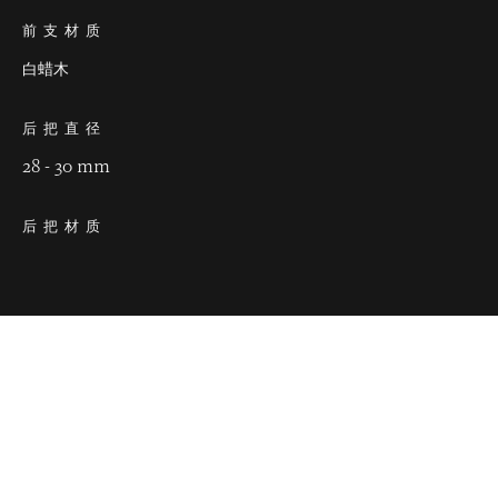
前支材质
白蜡木
后把直径
28 - 30 mm
后把材质
陶瓷木
长度
145 cm
重量
500 - 530 g