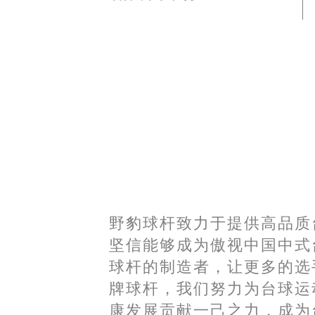
野豹球杆致力于提供高品质
坚信能够成为傲视中国中式
球杆的制造者，让更多的选
牌球杆，我们努力为台球运
康发展贡献一己之力，成为