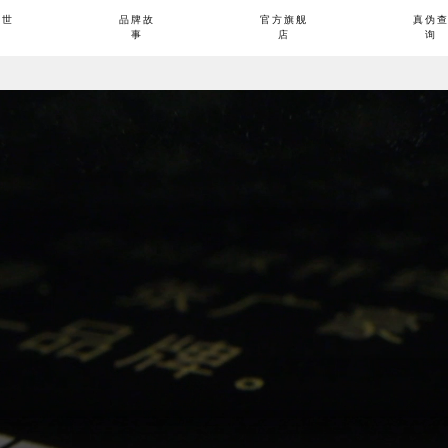
牌世
品牌故
官方旗舰
真伪
界
事
店
询