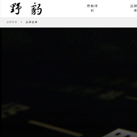
野豹球
品
杆
品牌世界
>
品牌故事