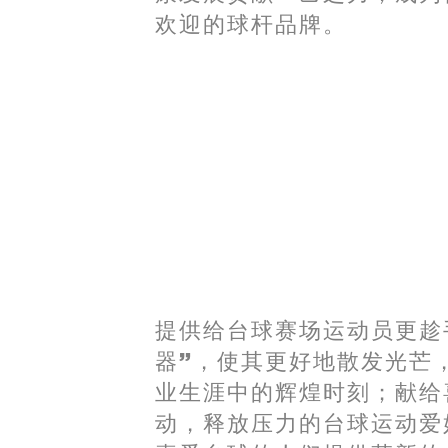
欢迎的球杆品牌。
提供给台球赛场运动员更趁
器”，使其更好地散发光芒
业生涯中的辉煌时刻；献给
动，释放压力的台球运动爱