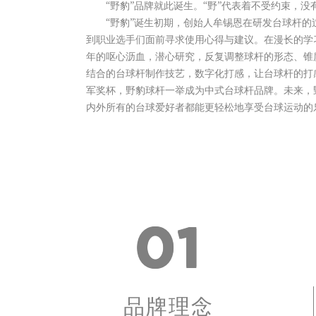
“野豹”品牌就此诞生。“野”代表着不受约束，
“野豹”诞生初期，创始人牟锡恩在研发台球杆
到职业选手们面前寻求使用心得与建议。在漫长的学
年的呕心沥血，潜心研究，反复调整球杆的形态、锥
结合的台球杆制作技艺，数字化打感，让台球杆的打
军奖杯，野豹球杆一举成为中式台球杆品牌。未来，
内外所有的台球爱好者都能更轻松地享受台球运动的
01
品牌理念