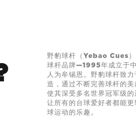
野豹球杆（Yebao Cue
?
球杆品牌—1995年成立于
人为牟锡恩。野豹球杆致力
造，通过不断完善球杆的美
使其深受多名世界冠军级的
让所有的台球爱好者都能更
球运动的乐趣。