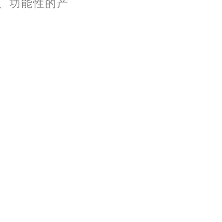
、功能性的产