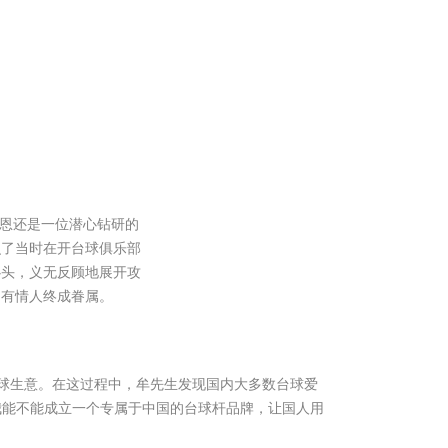
锡恩还是一位潜心钻研的
识了当时在开台球俱乐部
心头，义无反顾地展开攻
，有情人终成眷属。
球生意。在这过程中，牟先生发现国内大多数台球爱
我能不能成立一个专属于中国的台球杆品牌，让国人用