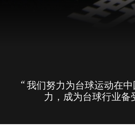
“ 我们努力为台球运动在
力，成为台球行业备受