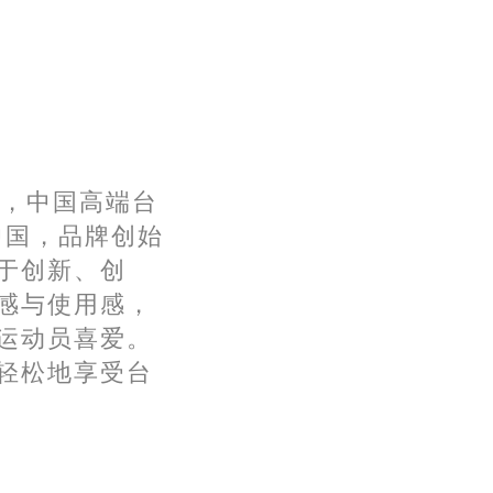
s），中国高端台
中国，品牌创始
于创新、创
感与使用感，
运动员喜爱。
轻松地享受台