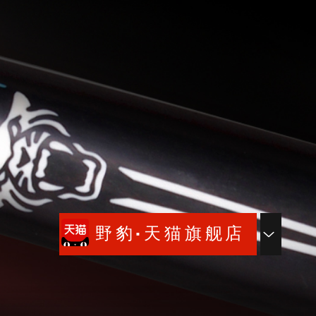
野豹·天猫旗舰店