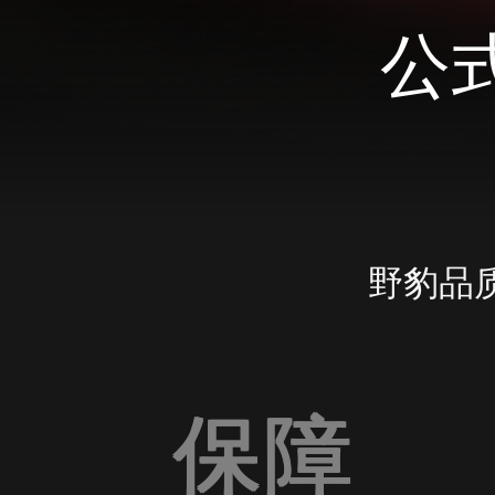
公
野豹品
保障