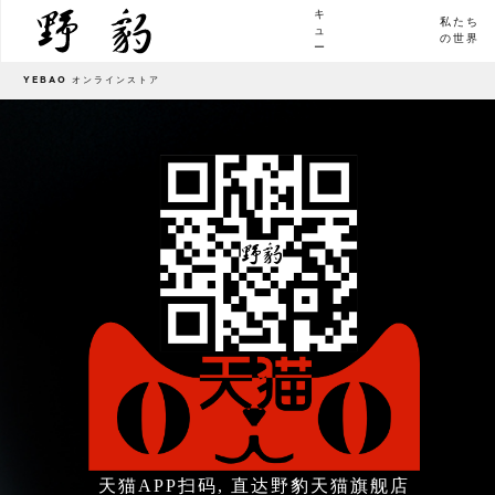
キ
私たち
ュ
の世界
ー
YEBAO オンラインストア
天猫APP扫码, 直达野豹天猫旗舰店