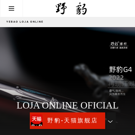
YEBAO LOJA ONLINE
LOJA ONLINE OFICIAL
野豹·天猫旗舰店